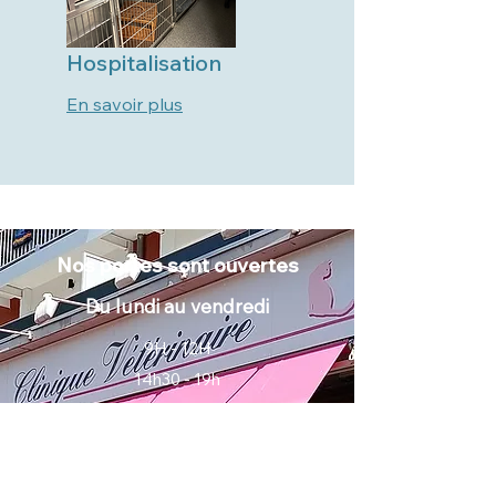
Hospitalisation
En savoir plus
Nos portes sont ouvertes
Du lundi au vendredi
9H - 12H
14h30 - 19h
POUR VOTRE INFORMATION : LA
CLINIQUE SERA FERMEE
LE 21 JUILLET A 12H JUSQU'AU 8 AOÛT